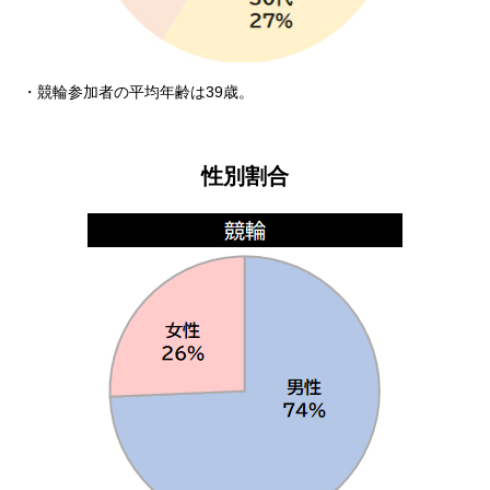
その他データ
・競輪参加者の平均年齢は39歳。
お問い合わせ
性別割合