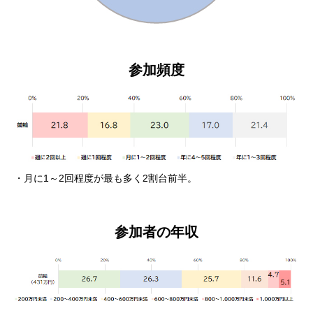
参加頻度
・月に1～2回程度が最も多く2割台前半。
参加者の年収