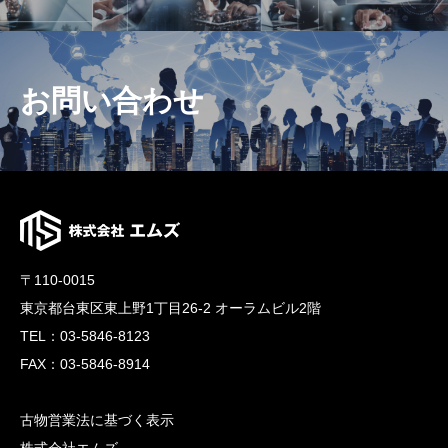
お問い合わせ
〒110-0015
東京都台東区東上野1丁目26-2 オーラムビル2階
TEL：03-5846-8123
FAX：03-5846-8914
古物営業法に基づく表示
株式会社エムズ