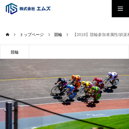
トップページ
トップページ
競輪
【2018】競輪参加者属性/娯楽
会社概要
競輪
事業内容
パチンコ・パチスロプレイヤー調査
2026
全国主要都市「駅別乗降者数総覧2025」