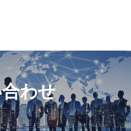
チスロ業界データ
報
い合わせ
タ