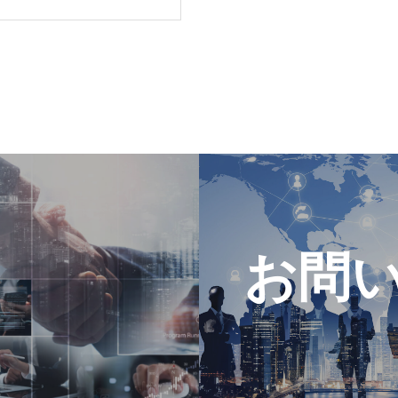
パチンコ・パ
新台データ速
DI調査
お問
公営競技デー