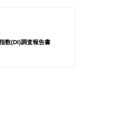
数(DI)調査報告書
スロプレイヤー調査2026
駅別乗降者数総覧2025」