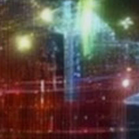
報
タ
ータ