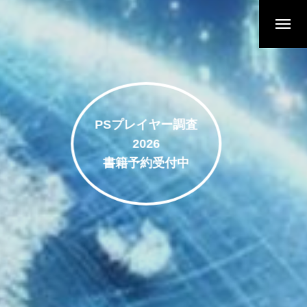
PSプレイヤー調査
2026
書籍予約受付中