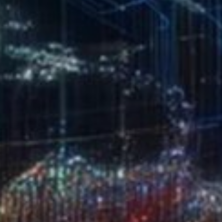
事業内容
パチンコ・パチ
全国主要都市「
パチンコ・パ