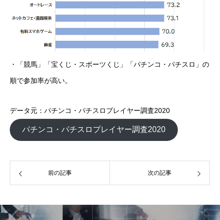
・「競馬」「宝くじ・スポーツくじ」「パチンコ・パチスロ」の
順で参加率が高い。
データ元：パチンコ・パチスロプレイヤー調査2020
パチンコ・パチスロプレイヤー調査2020
前の記事
次の記事