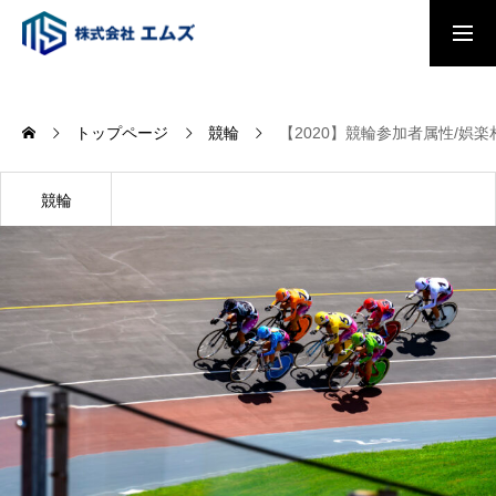
トップページ
トップページ
競輪
【2020】競輪参加者属性/娯楽
会社概要
競輪
事業内容
パチンコ・パチスロプレイヤー調査
2026
全国主要都市「駅別乗降者数総覧2025」