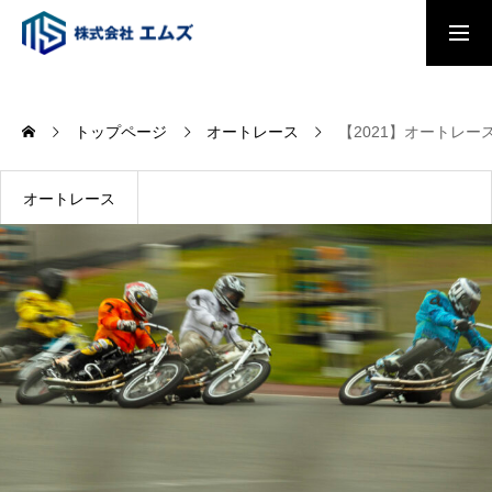
トップページ
トップページ
オートレース
【2021】オートレー
会社概要
オートレース
事業内容
パチンコ・パチスロプレイヤー調査
2026
全国主要都市「駅別乗降者数総覧2025」