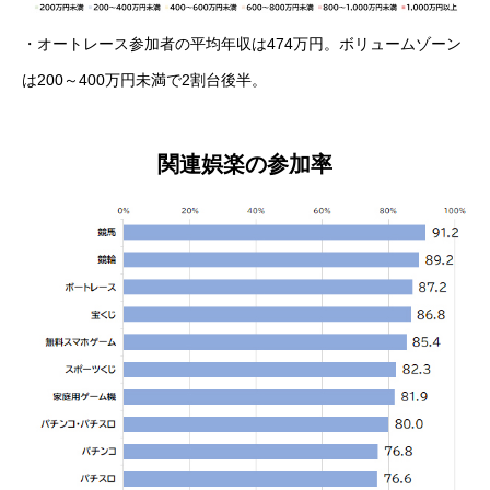
・オートレース参加者の平均年収は474万円。ボリュームゾーン
は200～400万円未満で2割台後半。
関連娯楽の参加率