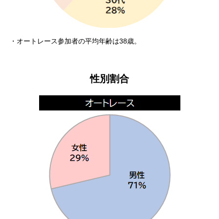
その他データ
・オートレース参加者の平均年齢は38歳。
お問い合わせ
性別割合