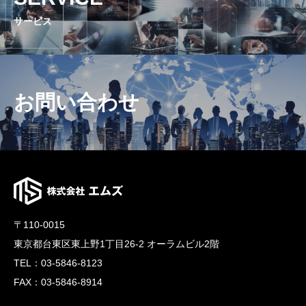
サービス
お問い合わせ
〒110-0015
東京都台東区東上野1丁目26-2 オーラムビル2階
TEL：03-5846-8123
FAX：03-5846-8914