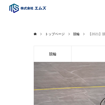
トップページ
競輪
【2021
競輪