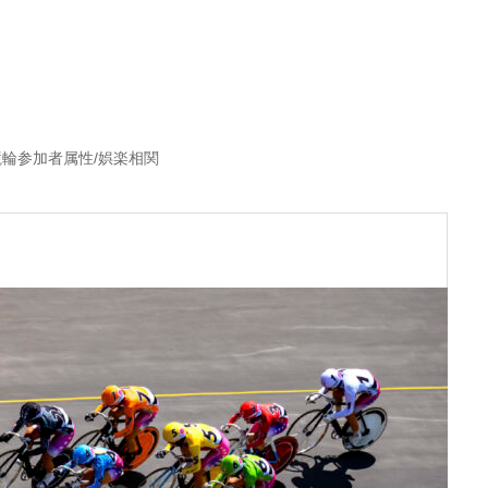
】競輪参加者属性/娯楽相関