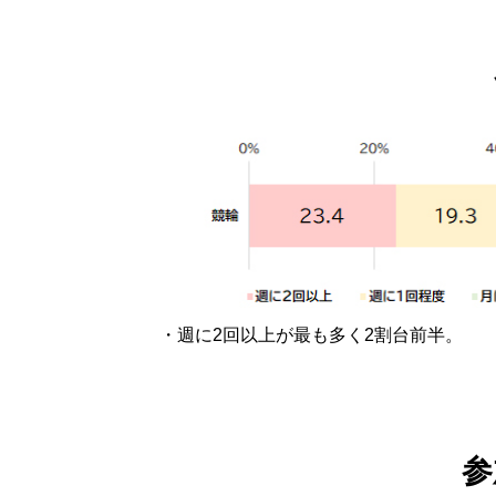
・週に2回以上が最も多く2割台前半。
参