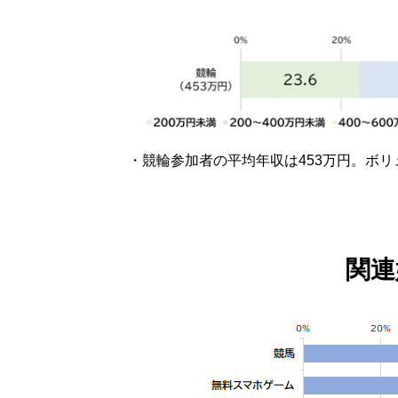
・競輪参加者の平均年収は453万円。ボリュ
関連