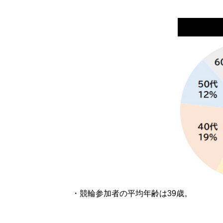
・競輪参加者の平均年齢は39歳。