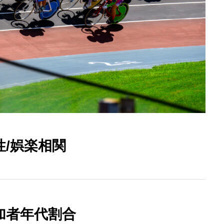
性/娯楽相関
加者年代割合