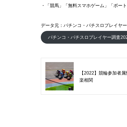
・「競馬」「無料スマホゲーム」「ボート
データ元：パチンコ・パチスロプレイヤー調
パチンコ・パチスロプレイヤー調査202
【2022】競輪参加者属
楽相関