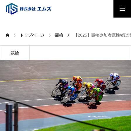
トップページ
トップページ
競輪
【2025】競輪参加者属性/娯楽
会社概要
競輪
事業内容
パチンコ・パチスロプレイヤー調査
2026
全国主要都市「駅別乗降者数総覧2025」