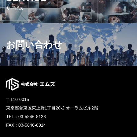
サービス
お問い合わせ
〒110-0015
東京都台東区東上野1丁目26-2 オーラムビル2階
TEL：03-5846-8123
FAX：03-5846-8914