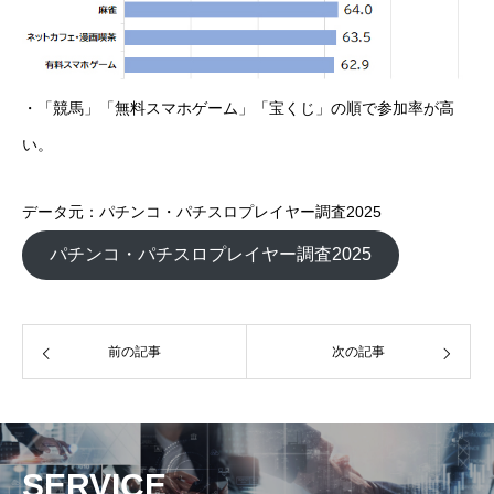
・「競馬」「無料スマホゲーム」「宝くじ」の順で参加率が高
い。
データ元：パチンコ・パチスロプレイヤー調査2025
パチンコ・パチスロプレイヤー調査2025
前の記事
次の記事
SERVICE