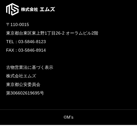
〒110-0015
東京都台東区東上野1丁目26-2 オーラムビル2階
TEL：03-5846-8123
FAX：03-5846-8914
古物営業法に基づく表示
株式会社エムズ
東京都公安委員会
第306602619695号
©M's


CALL
CONTACT