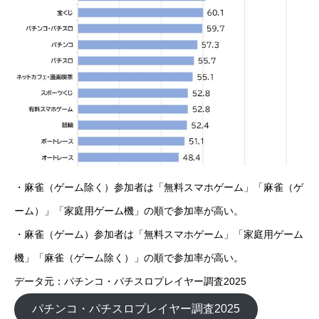
・麻雀（ゲーム除く）参加者は「無料スマホゲーム」「麻雀（ゲ
ーム）」「家庭用ゲーム機」の順で参加率が高い。
・麻雀（ゲーム）参加者は「無料スマホゲーム」「家庭用ゲーム
機」「麻雀（ゲーム除く）」の順で参加率が高い。
データ元：パチンコ・パチスロプレイヤー調査2025
パチンコ・パチスロプレイヤー調査2025