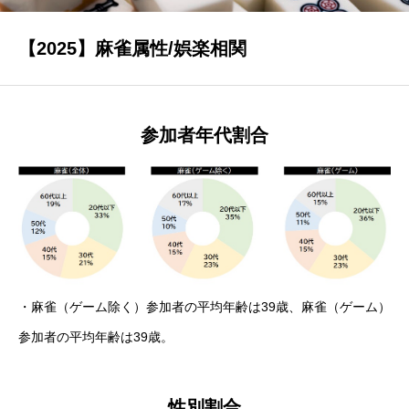
【2025】麻雀属性/娯楽相関
パチンコ・パチスロ業界データ
新台データ速報
参加者年代割合
DI調査
公営競技データ
・麻雀（ゲーム除く）参加者の平均年齢は39歳、麻雀（ゲーム）
参加者の平均年齢は39歳。
ゲーム業界データ
性別割合