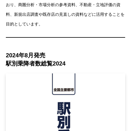
おり、商圏分析・市場分析の参考資料、不動産・立地評価の資
料、新規出店調査や既存店の見直しの資料などに活用することを
パチンコ・パチスロ業界データ
目的としています。
新台データ速報
2024年8月発売
駅別乗降者数総覧2024
DI調査
公営競技データ
ゲーム業界データ