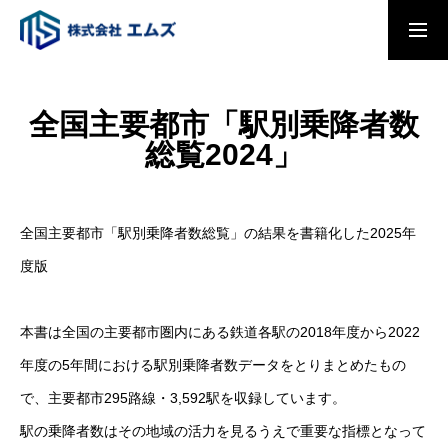
トップページ
全国主要都市「駅別乗降者数
総覧2024」
会社概要
全国主要都市「駅別乗降者数総覧」の結果を書籍化した2025年
事業内容
度版
パチンコ・パチスロプレイヤー調査
本書は全国の主要都市圏内にある鉄道各駅の2018年度から2022
2026
年度の5年間における駅別乗降者数データをとりまとめたもの
で、主要都市295路線・3,592駅を収録しています。
全国主要都市「駅別乗降者数総覧2025」
駅の乗降者数はその地域の活力を見るうえで重要な指標となって