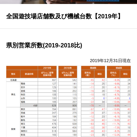
全国遊技場店舗数及び機械台数【2019年】
パチンコ・パチスロ業界データ
新台データ速報
県別営業所数(2019-2018比)
2019年12月31日現在
DI調査
公営競技データ
ゲーム業界データ