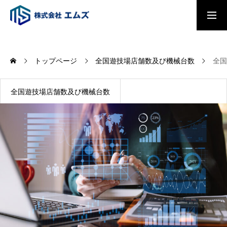
トップページ
トップページ
全国遊技場店舗数及び機械台数
全国
会社概要
全国遊技場店舗数及び機械台数
事業内容
パチンコ・パチスロプレイヤー調査
2026
全国主要都市「駅別乗降者数総覧2025」