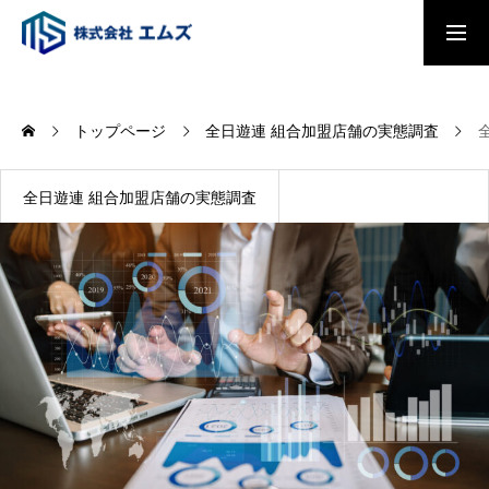
トップページ
トップページ
全日遊連 組合加盟店舗の実態調査
会社概要
全日遊連 組合加盟店舗の実態調査
事業内容
パチンコ・パチスロプレイヤー調査
2026
全国主要都市「駅別乗降者数総覧2025」