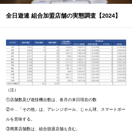
全日遊連 組合加盟店舗の実態調査【2024】
パチンコ・パチスロ業界データ
新台データ速報
DI調査
公営競技データ
（注）
①店舗数及び遊技機台数は、各月の末日現在の数
②※…「その他」は、アレンジボール、じゃん球、スマートボー
ゲーム業界データ
ルを意味する。
③廃業店舗数は、組合脱退店舗も含む。