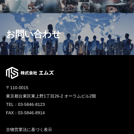
お問い合わせ
〒110-0015
東京都台東区東上野1丁目26-2 オーラムビル2階
TEL：03-5846-8123
FAX：03-5846-8914
古物営業法に基づく表示