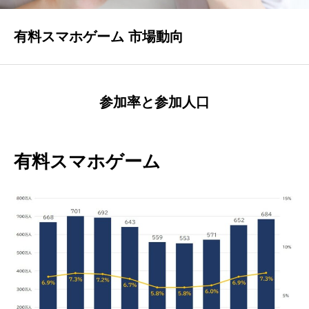
有料スマホゲーム 市場動向
パチンコ・パチスロ業界データ
新台データ速報
参加率と参加人口
DI調査
有料スマホゲーム
公営競技データ
ゲーム業界データ