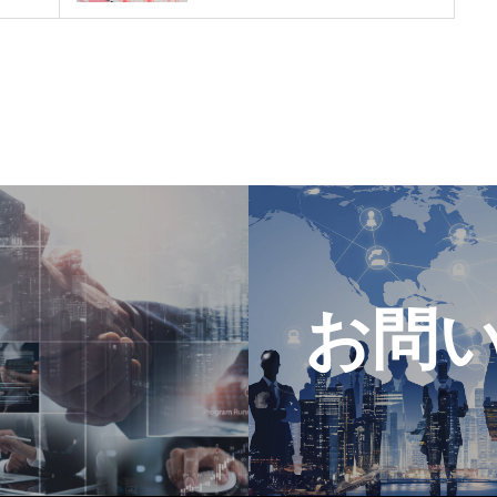
ゲーム業界デ
その他データ
お問い合わせ
お問