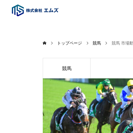
トップページ
競馬
競馬 市場
競馬