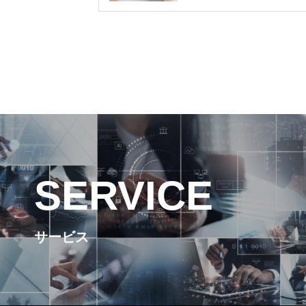
SERVICE
サービス