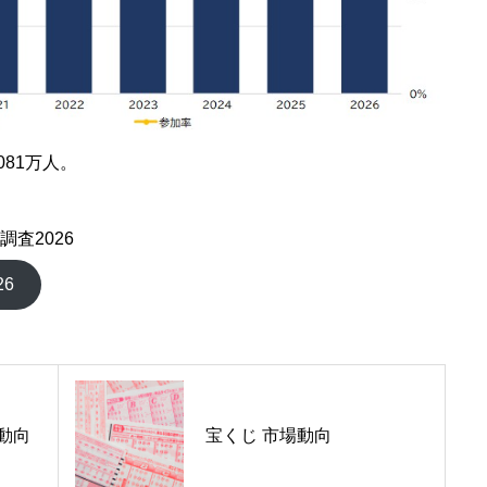
パチンコ・パ
新台データ速
081万人。
査2026
DI調査
6
公営競技デー
動向
宝くじ 市場動向