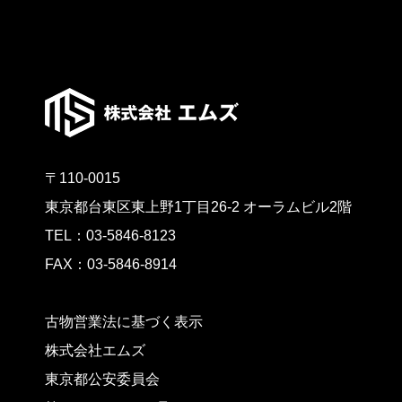
〒110-0015
東京都台東区東上野1丁目26-2 オーラムビル2階
TEL：03-5846-8123
FAX：03-5846-8914
古物営業法に基づく表示
株式会社エムズ
東京都公安委員会