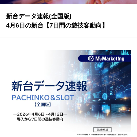
新台データ速報(全国版)
パチンコ・パチスロ業界データ
4月6日の新台【7日間の遊技客動向】
新台データ速報
DI調査
公営競技データ
ゲーム業界データ