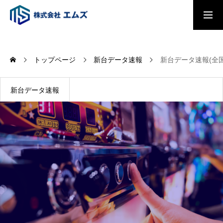
トップページ
トップページ
新台データ速報
新台データ速報(全
会社概要
新台データ速報
事業内容
パチンコ・パチスロプレイヤー調査
2026
全国主要都市「駅別乗降者数総覧2025」