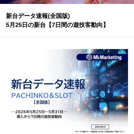
新台データ速報(全国版)
パチンコ・パチスロ業界データ
5月25日の新台【7日間の遊技客動向】
新台データ速報
DI調査
公営競技データ
ゲーム業界データ